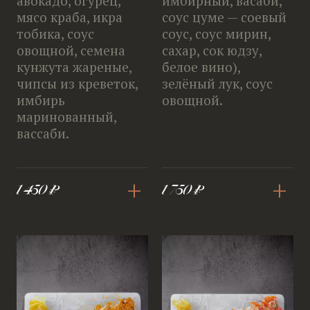
авокадо, огурец,
имбирный, васаби,
мясо краба, икра
соус цуме — соевый
тобика, соус
соус, соус мирин,
овощной, семена
сахар, сок юдзу,
кунжута жареные,
белое вино),
чипсы из креветок,
зелёный лук, соус
имбирь
овощной.
маринованный,
вассаби.
+
+
1 450 ₽
1 750 ₽