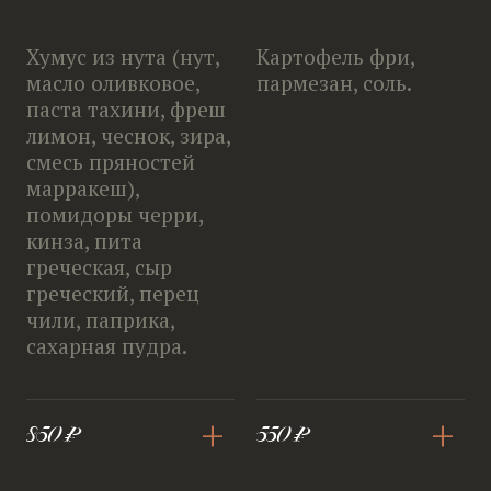
Хумус из нута (нут,
Картофель фри,
масло оливковое,
пармезан, соль.
паста тахини, фреш
лимон, чеснок, зира,
смесь пряностей
марракеш),
помидоры черри,
кинза, пита
греческая, сыр
греческий, перец
чили, паприка,
сахарная пудра.
+
+
850 ₽
550 ₽