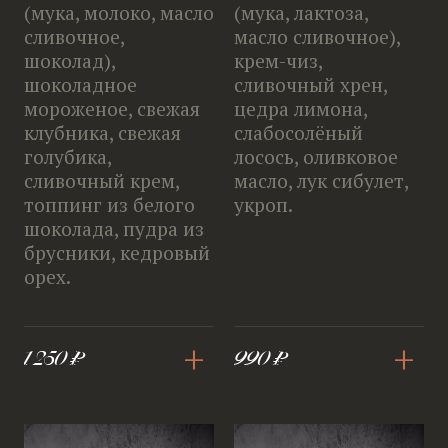
(мука, молоко, масло
(мука, лактоза,
сливочное,
масло сливочное),
шоколад),
крем-чиз,
шоколадное
сливочный хрен,
мороженое, свежая
цедра лимона,
клубника, свежая
слабосолёный
голубика,
лосось, оливковое
сливочный крем,
масло, лук сибулет,
топпинг из белого
укроп.
шоколада, пудра из
брусники, кедровый
орех.
+
+
1 250 ₽
990 ₽