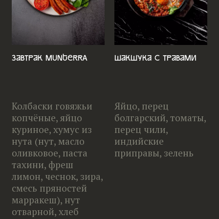
Завтрак Munterra
Шакшука с травами
Колбаски говяжьи
Яйцо, перец
копчёные, яйцо
болгарский, томаты,
куриное, хумус из
перец чили,
нута (нут, масло
индийские
оливковое, паста
приправы, зелень
тахини, фреш
лимон, чеснок, зира,
смесь пряностей
марракеш), нут
отварной, хлеб