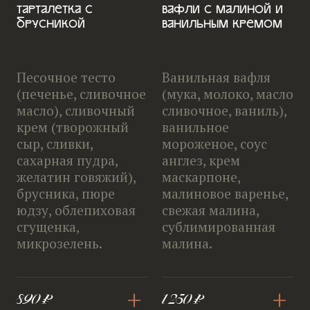
Тарталетка с
Вафли с малиной и
брусникой
ванильным кремом
Песочное тесто
Ванильная вафля
(печенье, сливочное
(мука, молоко, масло
масло), сливочный
сливочное, ваниль),
крем (творожный
ванильное
сыр, сливки,
мороженое, соус
сахарная пудра,
англез, крем
желатин говяжий),
маскарпоне,
брусника, пюре
малиновое варенье,
юдзу, облепиховая
свежая малина,
сгущенка,
сублимированная
микрозелень.
малина.
+
+
890 ₽
1 250 ₽