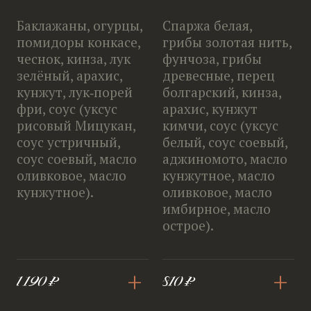
Баклажаны, огурцы,
Спаржа белая,
помидоры конкасе,
грибы золотая нить,
чеснок, кинза, лук
фунчоза, грибы
зелёный, арахис,
древесные, перец
кунжут, лук‑порей
болгарский, кинза,
фри, соус (уксус
арахис, кунжут
рисовый Мицукан,
кимчи, соус (уксус
соус устричный,
белый, соус соевый,
соус соевый, масло
аджиномото, масло
оливковое, масло
кунжутное, масло
кунжутное).
оливковое, масло
имбирное, масло
острое).
+
+
1 190 ₽
810 ₽