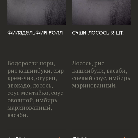
Филадельфия ролл
Суши Лосось 2 шт.
Водоросли нори,
Лосось, рис
рис кашиибуки, сыр
кашиибуки, васаби,
крем-чиз, огурец,
соевый соус, имбирь
авокадо, лосось,
маринованный.
соус ментайко, соус
овощной, имбирь
маринованный,
васаби.