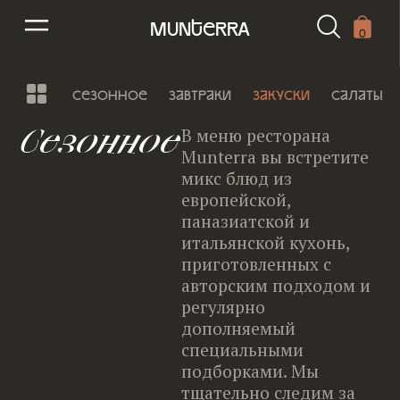
munterra
0
сезонное
завтраки
закуски
салаты
Сезонное
В меню ресторана
Munterra вы встретите
микс блюд из
европейской,
паназиатской и
итальянской кухонь,
приготовленных с
авторским подходом и
регулярно
дополняемый
специальными
подборками. Мы
тщательно следим за