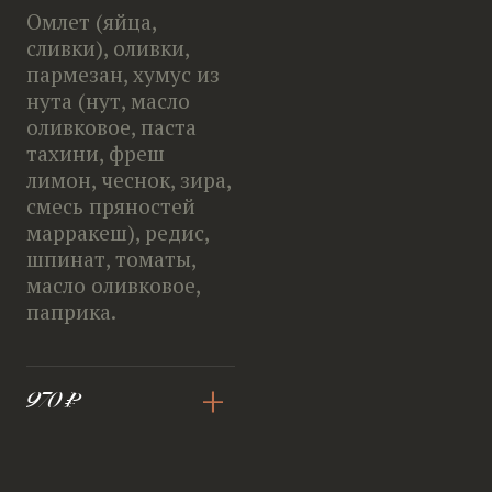
Омлет (яйца,
сливки), оливки,
пармезан, хумус из
нута (нут, масло
оливковое, паста
тахини, фреш
лимон, чеснок, зира,
смесь пряностей
марракеш), редис,
шпинат, томаты,
масло оливковое,
паприка.
+
970 ₽