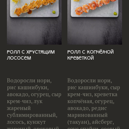
Ролл с хрустящим
Ролл с копчёной
лососем
креветкой
Водоросли нори,
Водоросли нори,
рис кашиибуки,
рис кашиибуки, сыр
авокадо, огурец, сыр
крем-чиз, креветка
крем-чиз, лук
копчёная, огурец,
жареный
авокадо, редис
сублимированный,
маринованный
лосось, кунжут
(такуан), айсберг,
жареный, ореховый
соус спайси, соевый