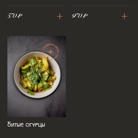
+
+
570 ₽
970 ₽
Битые огурцы