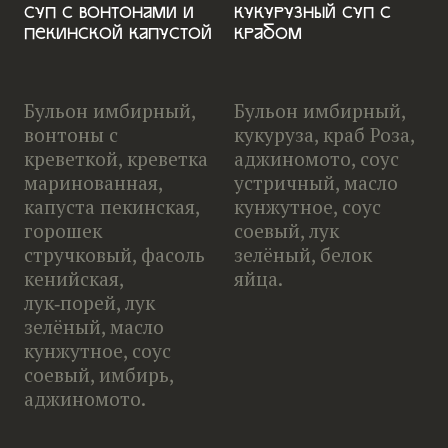
Суп с вонтонами и
Кукурузный суп с
пекинской капустой
крабом
Бульон имбирный,
Бульон имбирный,
вонтоны с
кукуруза, краб Роза,
креветкой, креветка
аджиномото, соус
маринованная,
устричный, масло
капуста пекинская,
кунжутное, соус
горошек
соевый, лук
стручковый, фасоль
зелёный, белок
кенийская,
яйца.
лук‑порей, лук
зелёный, масло
кунжутное, соус
соевый, имбирь,
аджиномото.