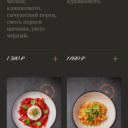
чеснок,
аджиномото.
аджиномото,
сычуанский перец,
смесь перцев
шичими, уксус
чёрный.
+
+
1 390 ₽
1 690 ₽