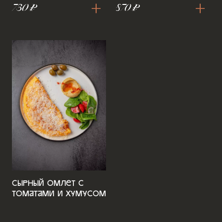
+
+
730 ₽
870 ₽
Сырный омлет с
томатами и хумусом