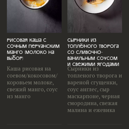
Рисовая каша с
Сырники из
сочным перуанским
топлёного творога
манго (молоко на
со сливочно-
выбор)
ванильным соусом
и свежими ягодами
Каша рисовая на
Сырники из
соевом/кокосовом/
топленого творога и
коровьем молоке,
вареной сгущенки,
свежий манго, соус
соус англес, сыр
из манго
маскарпоне, черная
смородина, свежая
малина и ежевика