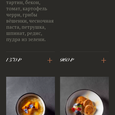
тартин, бекон,
томат, картофель
черри, грибы
вёшенки, чесночная
паста, петрушка,
шпинат, редис,
пудра из зелени.
+
+
1 370 ₽
960 ₽