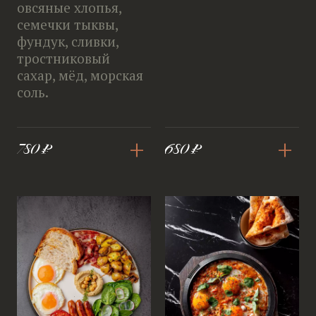
овсяные хлопья,
семечки тыквы,
фундук, сливки,
тростниковый
сахар, мёд, морская
соль.
+
+
780 ₽
680 ₽