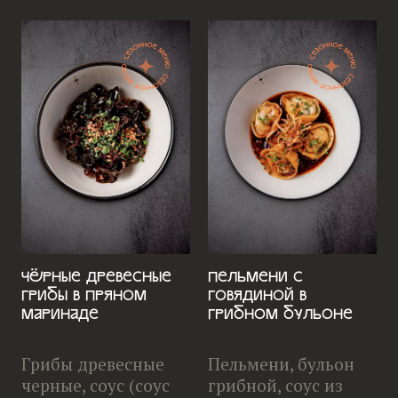
Чёрные древесные
Пельмени с
грибы в пряном
говядиной в
маринаде
грибном бульоне
Грибы древесные
Пельмени, бульон
черные, соус (соус
грибной, соус из