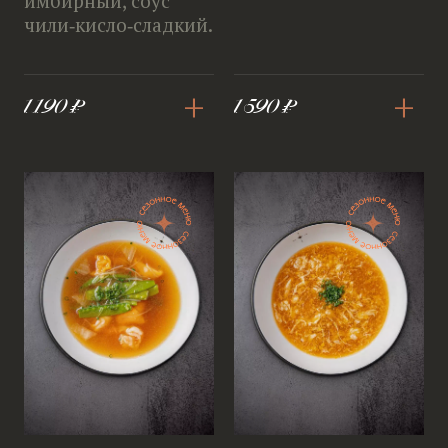
имбирный, соус
чили‑кисло‑сладкий.
+
+
1 190 ₽
1 590 ₽