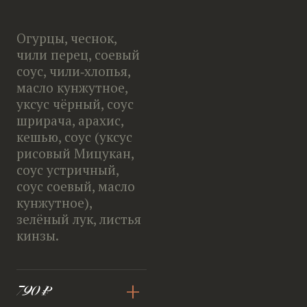
Огурцы, чеснок,
чили перец, соевый
соус, чили‑хлопья,
масло кунжутное,
уксус чёрный, соус
шрирача, арахис,
кешью, соус (уксус
рисовый Мицукан,
соус устричный,
соус соевый, масло
кунжутное),
зелёный лук, листья
кинзы.
+
790 ₽