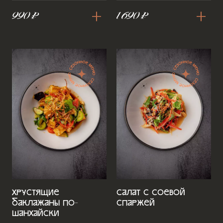
+
+
990 ₽
1 690 ₽
Хрустящие
Салат с соевой
баклажаны по-
спаржей
шанхайски