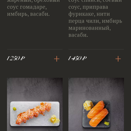
соус гомадаре,
соус, приправа
имбирь, васаби.
фурикаке, нити
перца чили, имбирь
маринованный,
васаби.
+
+
1 250 ₽
1 450 ₽