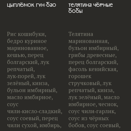
Цыплёнок Гун-Бао
Телятина чёрные
бобы
Рис кошибуки,
Телятина
бедро куриное
маринованная,
маринованное,
бульон имбирный,
кешью, перец
грибы древесные,
болгарский, лук
перец болгарский,
репчатый,
фасоль кенийская,
лук‑порей, лук
горошек
зелёный, кинза,
стручковый, лук
бульон имбирный,
репчатый, кинза,
масло имбирное,
лук зелёный, масло
соус
имбирное, чеснок,
чили‑кисло‑сладкий,
соус чили‑гарлик,
соус соевый, перец
соус из чёрных
чили сухой, имбирь,
бобов, соус соевый,