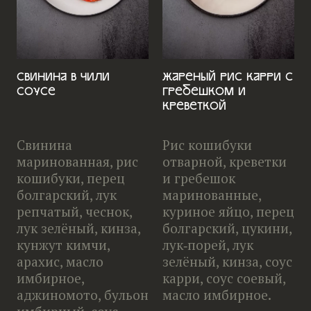
Свинина в чили
Жареный рис карри с
соусе
гребешком и
креветкой
Свинина
Рис кошибуки
маринованная, рис
отварной, креветки
кошибуки, перец
и гребешок
болгарский, лук
маринованные,
репчатый, чеснок,
куриное яйцо, перец
лук зелёный, кинза,
болгарский, цукини,
кунжут кимчи,
лук‑порей, лук
арахис, масло
зелёный, кинза, соус
имбирное,
карри, соус соевый,
аджиномото, бульон
масло имбирное.