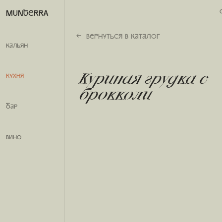
30
/
64
MUNTERRA
Вернуться в каталог
кальян
Куриная грудка с
Спагетти карбон
Кухня
брокколи
Бар
вино