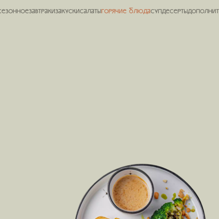
СЕЗОННОЕ
Завтраки
Закуски
Салаты
Горячие блюда
Суп
десерты
Дополнит
ара