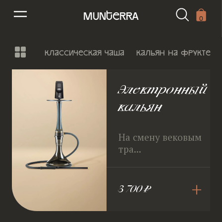
munterra
0
классическая чаша
кальян на фрукте
Электронный
кальян
На смену вековым
тра...
+
3 700 ₽