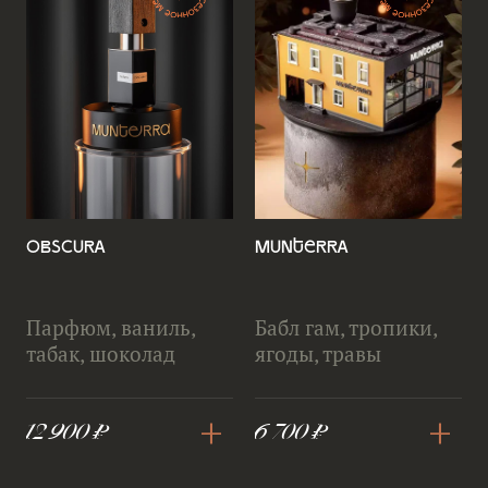
Obscura
Munterra
Парфюм, ваниль,
Бабл гам, тропики,
табак, шоколад
ягоды, травы
+
+
12 900 ₽
6 700 ₽