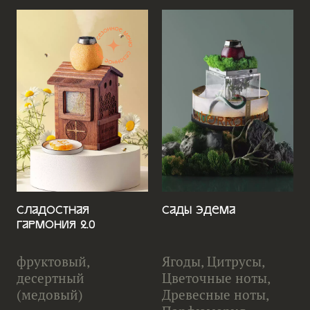
Сладостная
Сады Эдема
гармония 2.0
фруктовый,
Ягоды, Цитрусы,
десертный
Цветочные ноты,
(медовый)
Древесные ноты,