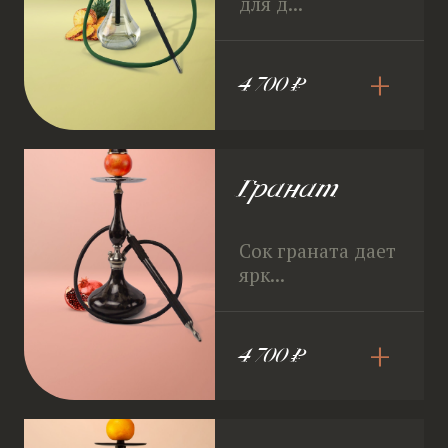
для д...
+
4 700 ₽
Гранат
Сок граната дает
ярк...
+
4 700 ₽