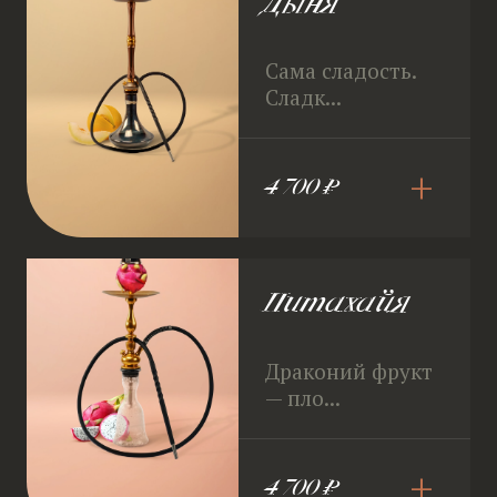
Дыня
Сама сладость.
Сладк...
+
4 700 ₽
Питахайя
Драконий фрукт
— пло...
+
4 700 ₽