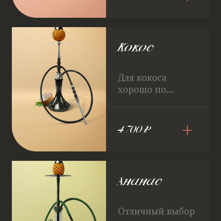
Кокос
Для кокоса
хорошо по...
+
4 700 ₽
Ананас
Отличный выбор