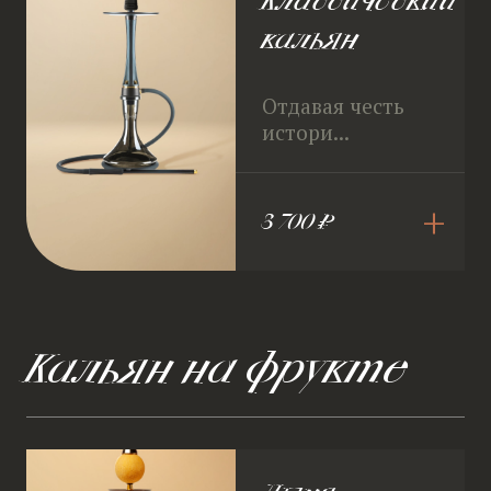
Классический
кальян
Отдавая честь
истори...
+
3 700 ₽
Кальян на фрукте