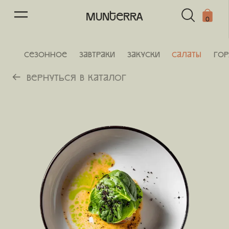
13
/
64
MUNTERRA
0
СЕЗОННОЕ
Завтраки
Закуски
Салаты
Го
Вернуться в каталог