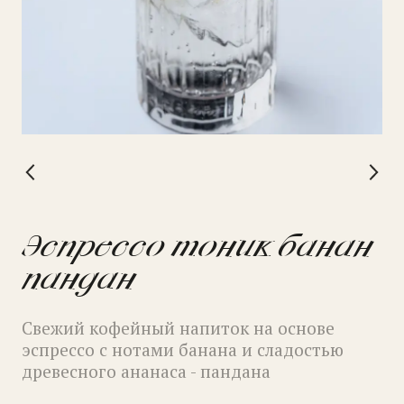
Матча тоник юдзу-
Эспрессо тоник банан
лемонграсс
пандан
Освежающий напиток на основе шота
Свежий кофейный напиток на основе
матчи с классическим тоником и
эспрессо с нотами банана и сладостью
натурального лемонграсса и юдзу
древесного ананаса - пандана