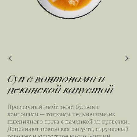
Суп с вонтонами и
Жареный рис карри с
пекинской капустой
гребешком и
креветкой
Прозрачный имбирный бульон с
вонтонами — тонкими пельменями из
Рис кошибуки, обжаренный с карри и
пшеничного теста с начинкой из креветки.
имбирным маслом. Креветки и гребешок
Дополняют пекинская капуста, стручковый
дают сладость и морскую глубину, яйцо —
горошек и кунжутное масло. Чистый,