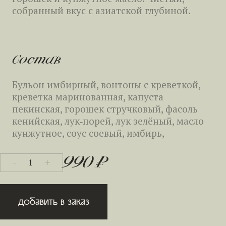
мягкость. Овощи и кинза освежают
собранный вкус с азиатской глубиной.
плотный, пряный вкус.
Состав
Бульон имбирный, кукуруза, краб Роза,
Состав
аджиномото, соус устричный, масло
Состав
кунжутное, соус соевый, лук зелёный, белок
Бульон имбирный, вонтоны с креветкой,
яйца.
Рис кошибуки отварной, креветки и
креветка маринованная, капуста
гребешок маринованные, куриное яйцо,
пекинская, горошек стручковый, фасоль
перец болгарский, цукини, лук‑порей, лук
кенийская, лук‑порей, лук зелёный, масло
зелёный, кинза, соус карри, соус соевый,
Вес
кунжутное, соус соевый, имбирь,
масло имбирное.
аджиномото.
320г
990 ₽
-
+
1
Вес
Вес
Добавить в заказ
74.9
6.5
3.6
3.4
245г
330г
Ккал
Белки
Жиры
Углеводы