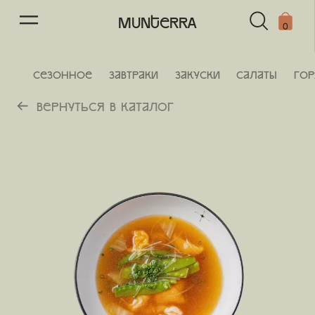
57
/
64
MUNTERRA
0
СЕЗОННОЕ
Завтраки
Закуски
Салаты
Го
Вернуться в каталог