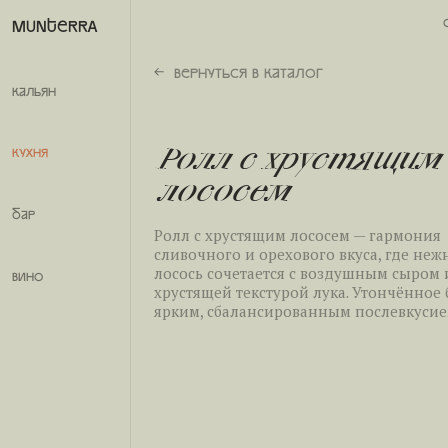
40
/
64
MUNTERRA
Вернуться в каталог
кальян
Ролл с хрустящим
Осидзуси Лосось
Кухня
лососем
Осидзуси с лососем — традиционный 
Бар
прессованный суши-ролл, где нежный 
Ролл с хрустящим лососем — гармония
пропитан ароматом юдзу и имбиря. Эл
сливочного и орехового вкуса, где не
сочетание мягкого риса и пикантного 
лосось сочетается с воздушным сыром 
вино
создаёт утончённый, чистый вкус моря.
хрустящей текстурой лука. Утончённое
ярким, сбалансированным послевкусие