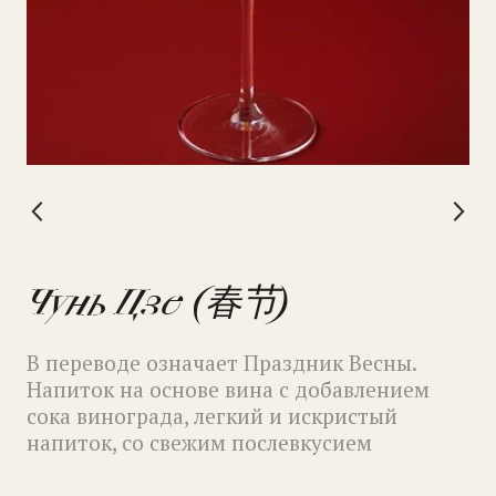
Lychee Sprits
Чунь Цзе (春节)
Аутентичная вариация самого
В переводе означает Праздник Весны.
популярного коктейля современности.
Напиток на основе вина с добавлением
Секрет вкуса нашего Spritz в особой пене
сока винограда, легкий и искристый
из алоэ и бузины
напиток, со свежим послевкусием