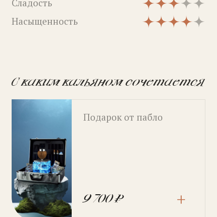
Сладость
Сладость
Крепость
Насыщенность
Насыщенность
Сладость
Насыщенность
С каким кальяном сочетается
Подарок от пабло
+
9 700 ₽