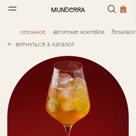
0
/
0
MUNTERRA
0
Сезонное
Авторские коктейли
Безалког
Вернуться в каталог